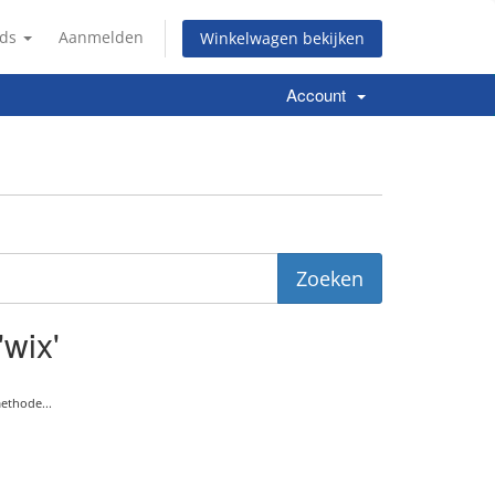
nds
Aanmelden
Winkelwagen bekijken
Account
'wix'
ethode...