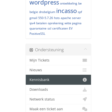
wordpress
ontwikkeling
be
incasso
belgie
dnsbelgium
spf
gmail
550-5.7.26
hsts
apache
server
ipv4
betalen
oprekening
witte pagina
quarantaine
ssl
certificaten
EV
PositiveSSL
Ondersteuning
Mijn Tickets
Nieuws
Kennisbank
Downloads
Netwerk status
Maak een ticket aan