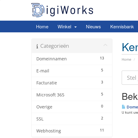
Home
Winkel
Nieuws
Kennisbank
Ke
Categorieën
13
Domeinnamen
Home
5
E-mail
3
Facturatie
Beki
5
Microsoft 365
0
Overige
Domei
U kunt uw
2
SSL
11
Webhosting