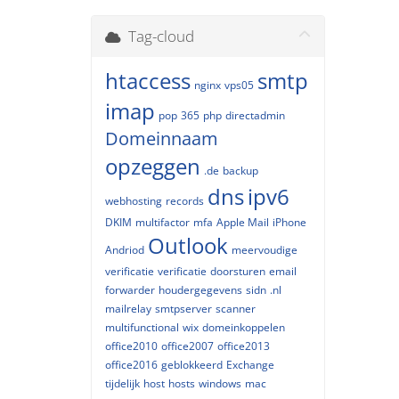
Tag-cloud
htaccess
smtp
nginx
vps05
imap
pop
365
php
directadmin
Domeinnaam
opzeggen
.de
backup
dns
ipv6
webhosting
records
DKIM
multifactor
mfa
Apple Mail
iPhone
Outlook
Andriod
meervoudige
verificatie
verificatie
doorsturen
email
forwarder
houdergegevens
sidn
.nl
mailrelay
smtpserver
scanner
multifunctional
wix
domeinkoppelen
office2010
office2007
office2013
office2016
geblokkeerd
Exchange
tijdelijk
host
hosts
windows
mac