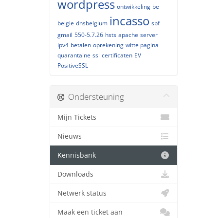
wordpress
ontwikkeling
be
incasso
belgie
dnsbelgium
spf
gmail
550-5.7.26
hsts
apache
server
ipv4
betalen
oprekening
witte pagina
quarantaine
ssl
certificaten
EV
PositiveSSL
Ondersteuning
Mijn Tickets
Nieuws
Kennisbank
Downloads
Netwerk status
Maak een ticket aan