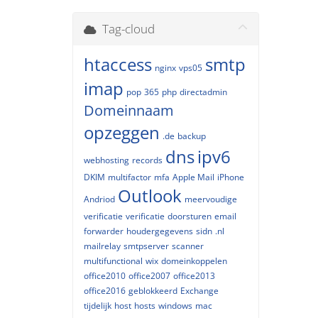
Tag-cloud
htaccess
smtp
nginx
vps05
imap
pop
365
php
directadmin
Domeinnaam
opzeggen
.de
backup
dns
ipv6
webhosting
records
DKIM
multifactor
mfa
Apple Mail
iPhone
Outlook
Andriod
meervoudige
verificatie
verificatie
doorsturen
email
forwarder
houdergegevens
sidn
.nl
mailrelay
smtpserver
scanner
multifunctional
wix
domeinkoppelen
office2010
office2007
office2013
office2016
geblokkeerd
Exchange
tijdelijk
host
hosts
windows
mac