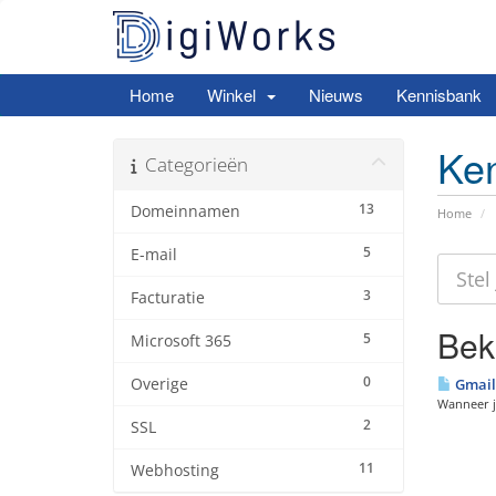
Home
Winkel
Nieuws
Kennisbank
Ke
Categorieën
13
Domeinnamen
Home
5
E-mail
3
Facturatie
Beki
5
Microsoft 365
0
Overige
Gmail 
Wanneer je
2
SSL
11
Webhosting