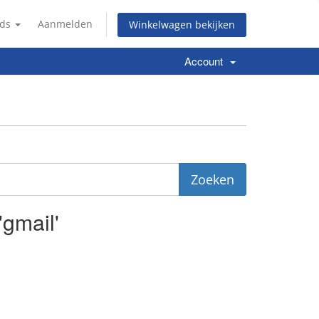
nds
Aanmelden
Winkelwagen bekijken
Account
'gmail'